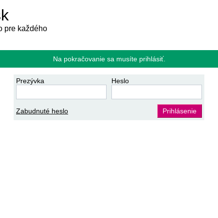
sk
 pre každého
Na pokračovanie sa musíte prihlásiť.
Prezývka
Heslo
Zabudnuté heslo
Prihlásenie