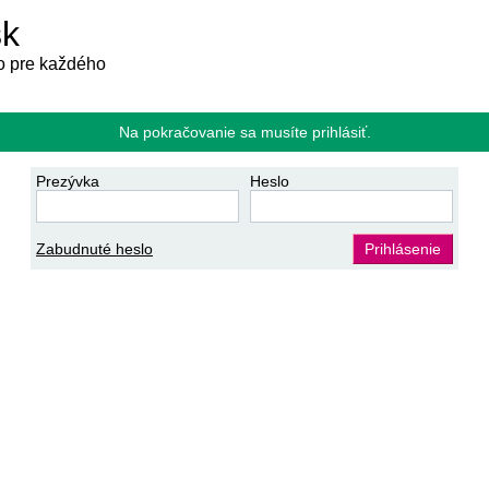
sk
 pre každého
Na pokračovanie sa musíte prihlásiť.
Prezývka
Heslo
Zabudnuté heslo
Prihlásenie