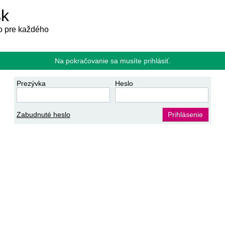
sk
 pre každého
Na pokračovanie sa musíte prihlásiť.
Prezývka
Heslo
Zabudnuté heslo
Prihlásenie