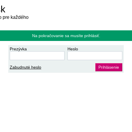
sk
 pre každého
Na pokračovanie sa musíte prihlásiť.
Prezývka
Heslo
Zabudnuté heslo
Prihlásenie