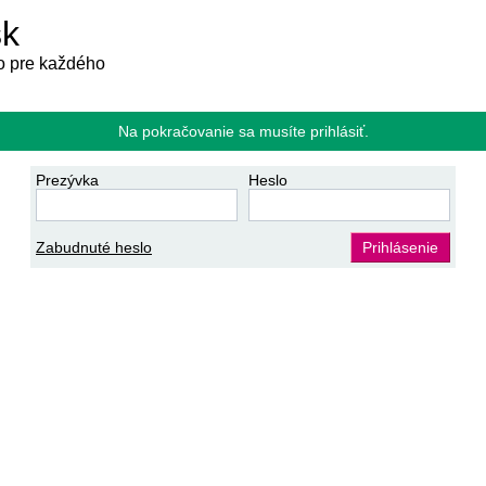
sk
 pre každého
Na pokračovanie sa musíte prihlásiť.
Prezývka
Heslo
Zabudnuté heslo
Prihlásenie