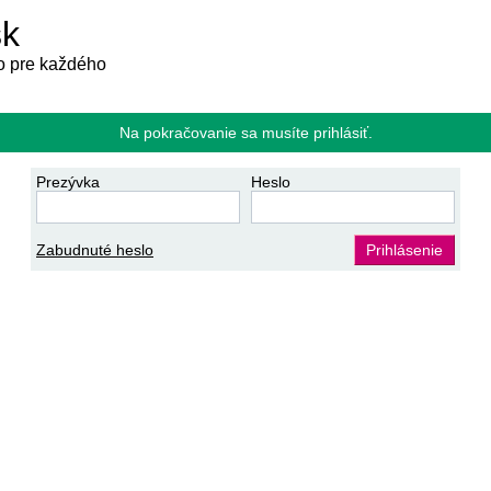
sk
 pre každého
Na pokračovanie sa musíte prihlásiť.
Prezývka
Heslo
Zabudnuté heslo
Prihlásenie