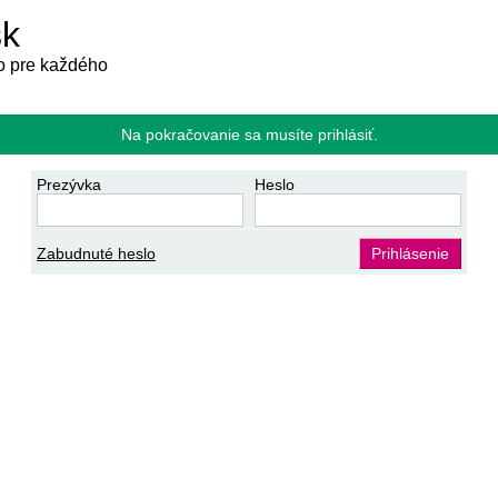
sk
 pre každého
Na pokračovanie sa musíte prihlásiť.
Prezývka
Heslo
Zabudnuté heslo
Prihlásenie