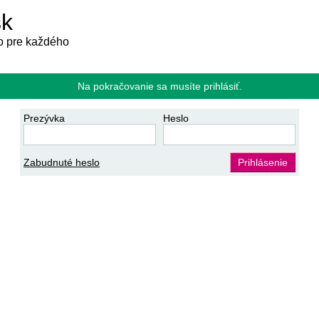
sk
 pre každého
Na pokračovanie sa musíte prihlásiť.
Prezývka
Heslo
Zabudnuté heslo
Prihlásenie