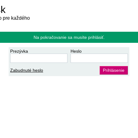
sk
 pre každého
Na pokračovanie sa musíte prihlásiť.
Prezývka
Heslo
Zabudnuté heslo
Prihlásenie