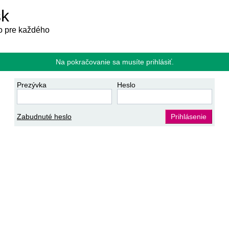
sk
 pre každého
Na pokračovanie sa musíte prihlásiť.
Prezývka
Heslo
Zabudnuté heslo
Prihlásenie