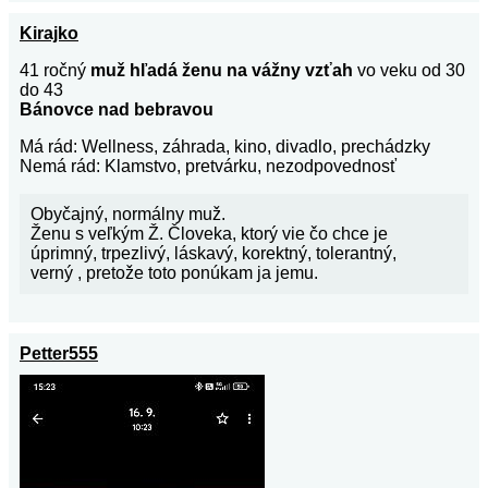
Kirajko
41 ročný
muž hľadá ženu na vážny vzťah
vo veku od 30
do 43
Bánovce nad bebravou
Má rád: Wellness, záhrada, kino, divadlo, prechádzky
Nemá rád: Klamstvo, pretvárku, nezodpovednosť
Obyčajný, normálny muž.
Ženu s veľkým Ž. Človeka, ktorý vie čo chce je
úprimný, trpezlivý, láskavý, korektný, tolerantný,
verný , pretože toto ponúkam ja jemu.
Petter555