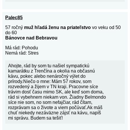
Palec85
57 ročný
muž hľadá ženu na priateľstvo
vo veku od 50
do 60
Bánovce nad Bebravou
Má rád: Pohodu
Nemá rád: Stres
Ahojte, rád by som tu našiel sympatickú
kamarátku z Trenčína a okolia na občasnú
kávu, pokec alebo nenáročný výlet do
prírody.Niečo o mne: Mám 57 rokov, som
rozvedený a žijem v TN kraji. Pracovne síce
trávim dosť času mimo SK, ale keď som doma,
rád si vybehnem niekam von. Žiadny Belmondo
síce nie som, no som nefajčiar, rád čítam,
rozprávam sa o živote a viem počúvať.Ak máš
chuť niekedy nezáväzne zájsť na kávu, napíš
mi správu. Budem sa tešiť!