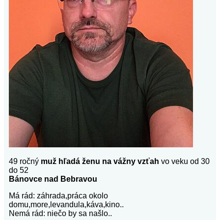
49 ročný
muž hľadá ženu na vážny vzťah
vo veku od 30
do 52
Bánovce nad Bebravou
Má rád: záhrada,práca okolo
domu,more,levandula,káva,kino..
Nemá rád: niečo by sa našlo..