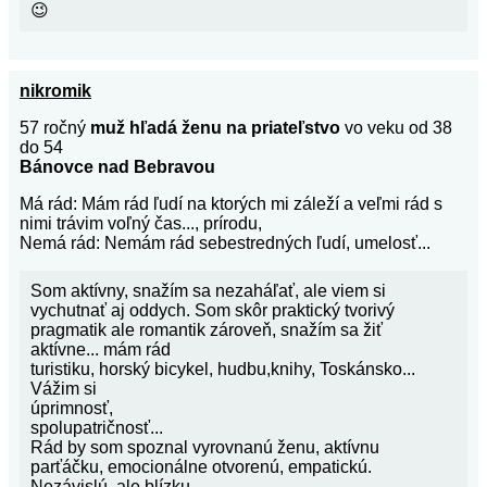
😉
nikromik
57 ročný
muž hľadá ženu na priateľstvo
vo veku od 38
do 54
Bánovce nad Bebravou
Má rád: Mám rád ľudí na ktorých mi záleží a veľmi rád s
nimi trávim voľný čas..., prírodu,
Nemá rád: Nemám rád sebestredných ľudí, umelosť...
Som aktívny, snažím sa nezaháľať, ale viem si
vychutnať aj oddych. Som skôr praktický tvorivý
pragmatik ale romantik zároveň, snažím sa žiť
aktívne... mám rád
turistiku, horský bicykel, hudbu,knihy, Toskánsko...
Vážim si
úprimnosť,
spolupatričnosť...
Rád by som spoznal vyrovnanú ženu, aktívnu
parťáčku, emocionálne otvorenú, empatickú.
Nezávislú, ale blízku...