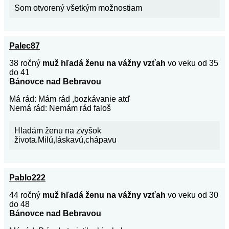
Som otvorený všetkým možnostiam
Palec87
38 ročný
muž hľadá ženu na vážny vzťah
vo veku od 35
do 41
Bánovce nad Bebravou
Má rád: Mám rád ,bozkávanie atď
Nemá rád: Nemám rád faloš
Hladám ženu na zvyšok
života.Milú,láskavú,chápavu
Pablo222
44 ročný
muž hľadá ženu na vážny vzťah
vo veku od 30
do 48
Bánovce nad Bebravou