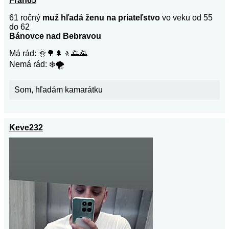
Fran65
61 ročný
muž hľadá ženu na priateľstvo
vo veku od 55
do 62
Bánovce nad Bebravou
Má rád: 🌞🌳🌲🚶🌅🌄
Nemá rád: ❄️🌪️
Som, hľadám kamarátku
Keve232