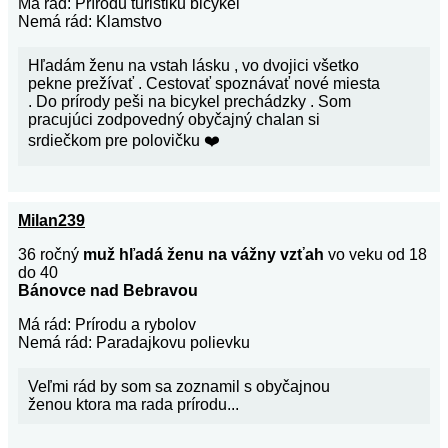
Má rád: Prírodu turistiku bicykel
Nemá rád: Klamstvo
Hľadám ženu na vstah lásku , vo dvojici všetko
pekne prežívať . Cestovať spoznávať nové miesta
. Do prírody peši na bicykel prechádzky . Som
pracujúci zodpovedný obyčajný chalan si
srdiečkom pre polovičku ❤️
Milan239
36 ročný
muž hľadá ženu na vážny vzťah
vo veku od 18
do 40
Bánovce nad Bebravou
Má rád: Prírodu a rybolov
Nemá rád: Paradajkovu polievku
Veľmi rád by som sa zoznamil s obyčajnou
ženou ktora ma rada prírodu...