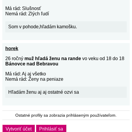
Má rád: Slušnosť
Nemá rád: Zlých ľudí
Som v pohode,hľadám kamošku.
horek
26 ročný
muž hľadá ženu na rande
vo veku od 18 do 18
Bánovce nad Bebravou
Má rád: Aj aj všetko
Nemá rád: Ženy na peniaze
Hľadám ženu aj aj ostatné ozvi sa
Ostatné profily sa zobrazia prihláseným používateľom.
Vytvoriť účet
Prihlásiť sa