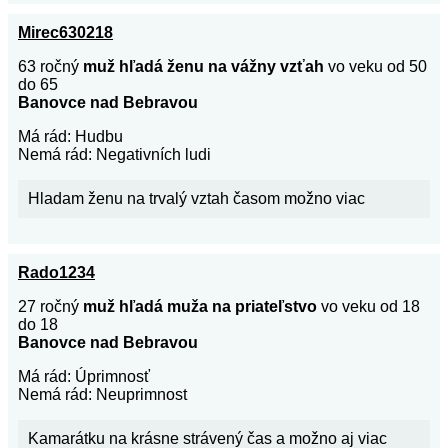
Mirec630218
63 ročný
muž hľadá ženu na vážny vzťah
vo veku od 50
do 65
Banovce nad Bebravou
Má rád: Hudbu
Nemá rád: Negativních ludi
Hladam ženu na trvalý vztah časom možno viac
Rado1234
27 ročný
muž hľadá muža na priateľstvo
vo veku od 18
do 18
Banovce nad Bebravou
Má rád: Úprimnosť
Nemá rád: Neuprimnost
Kamarátku na krásne strávený čas a možno aj viac