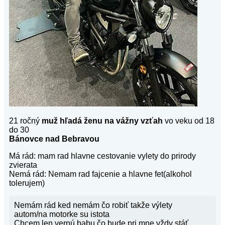
21 ročný
muž hľadá ženu na vážny vzťah
vo veku od 18
do 30
Bánovce nad Bebravou
Má rád: mam rad hlavne cestovanie vylety do prirody
zvierata
Nemá rád: Nemam rad fajcenie a hlavne fet(alkohol
tolerujem)
Nemám rád ked nemám čo robiť takže výlety
autom/na motorke su istota
Chcem len vernú babu čo bude pri mne vždy stáť