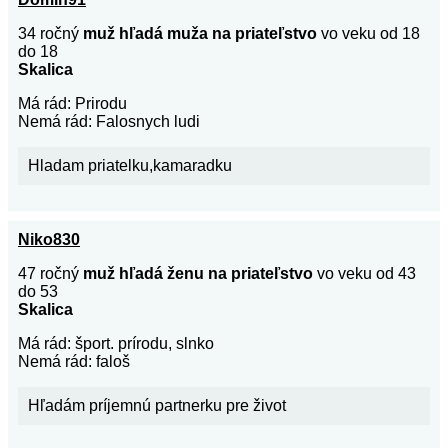
34 ročný
muž hľadá muža na priateľstvo
vo veku od 18
do 18
Skalica
Má rád: Prirodu
Nemá rád: Falosnych ludi
Hladam priatelku,kamaradku
Niko830
47 ročný
muž hľadá ženu na priateľstvo
vo veku od 43
do 53
Skalica
Má rád: šport. prírodu, slnko
Nemá rád: faloš
Hľadám príjemnú partnerku pre život