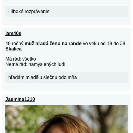
Hlboké rozprávanie
Iam40s
48 ročný
muž hľadá ženu na rande
vo veku od 18 do 38
Skalica
Má rád: všetko
Nemá rád: namyslených ludí
hľadám mladšiu slečnu odo mňa
Jasmina1310