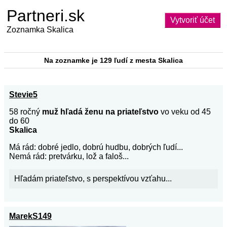
Partneri.sk
Vytvoriť účet
Zoznamka Skalica
Na zoznamke je 129 ľudí z mesta Skalica
Stevie5
58 ročný
muž hľadá ženu na priateľstvo
vo veku od 45
do 60
Skalica
Má rád: dobré jedlo, dobrú hudbu, dobrých ľudí...
Nemá rád: pretvárku, lož a faloš...
Hľadám priateľstvo, s perspektívou vzťahu...
MarekS149