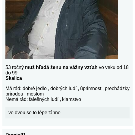
53 ročný
muž hľadá ženu na vážny vzťah
vo veku od 18
do 99
Skalica
Má rád: dobré jedlo , dobrých ludí , úprimnost , prechádzky
prírodou , mestom
Nemá rád: falešných ludí , klamstvo
ve dvou se to lépe táhne
Domin91