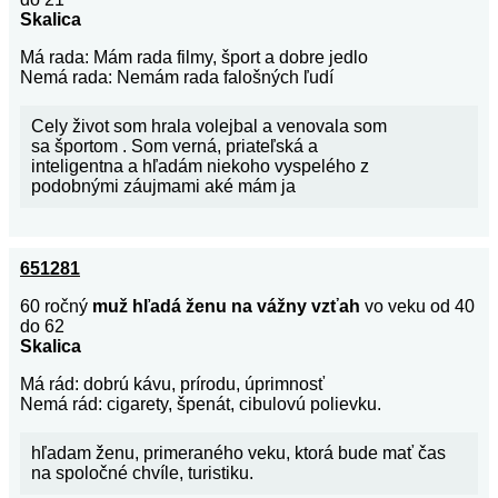
Skalica
Má rada: Mám rada filmy, šport a dobre jedlo
Nemá rada: Nemám rada falošných ľudí
Cely život som hrala volejbal a venovala som
sa športom . Som verná, priateľská a
inteligentna a hľadám niekoho vyspelého z
podobnými záujmami aké mám ja
651281
60 ročný
muž hľadá ženu na vážny vzťah
vo veku od 40
do 62
Skalica
Má rád: dobrú kávu, prírodu, úprimnosť
Nemá rád: cigarety, špenát, cibulovú polievku.
hľadam ženu, primeraného veku, ktorá bude mať čas
na spoločné chvíle, turistiku.