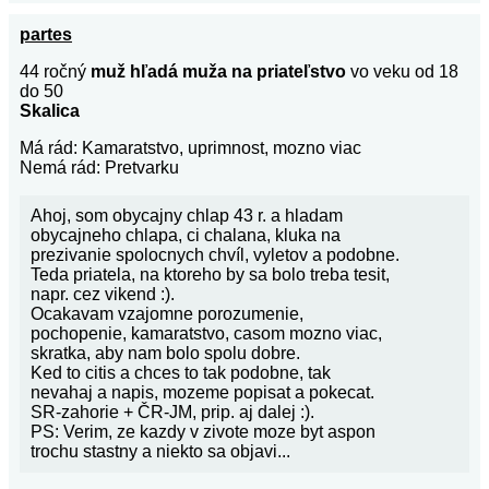
partes
44 ročný
muž hľadá muža na priateľstvo
vo veku od 18
do 50
Skalica
Má rád: Kamaratstvo, uprimnost, mozno viac
Nemá rád: Pretvarku
Ahoj, som obycajny chlap 43 r. a hladam
obycajneho chlapa, ci chalana, kluka na
prezivanie spolocnych chvíl, vyletov a podobne.
Teda priatela, na ktoreho by sa bolo treba tesit,
napr. cez vikend :).
Ocakavam vzajomne porozumenie,
pochopenie, kamaratstvo, casom mozno viac,
skratka, aby nam bolo spolu dobre.
Ked to citis a chces to tak podobne, tak
nevahaj a napis, mozeme popisat a pokecat.
SR-zahorie + ČR-JM, prip. aj dalej :).
PS: Verim, ze kazdy v zivote moze byt aspon
trochu stastny a niekto sa objavi...