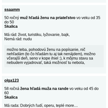
ssaamm
50 ročný
muž hľadá ženu na priateľstvo
vo veku od 35
do 50
Skalica
Má rád: život, turistiku, lyžovanie, bajk,
Nemá rád: nudu
možno teba, pohodovú ženu na popísanie, nič
nehľadám (to čo hľadám tu aj tak nenájdem), možno
včerajší deň, seno v kope ihiel :), k môjmu stavu sa
nebudem vyjadrovať, taká možnosť tu nebola,
olga123
58 ročná
žena hľadá muža na rande
vo veku od 45 do
60
Skalica
Má rada: Dobrých ľudí, operu, teplé more…