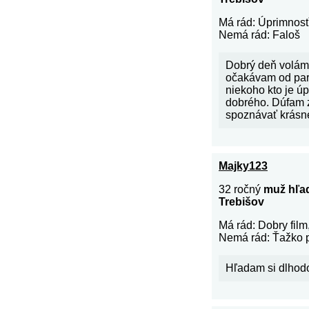
Má rád: Úprimnosť
Nemá rád: Faloš
Dobrý deň volám
očakávam od par
niekoho kto je úp
dobrého. Dúfam 
spoznávať krásne
Majky123
32 ročný
muž hľa
Trebišov
Má rád: Dobry film,
Nemá rád: Ťažko 
Hľadam si dlhod