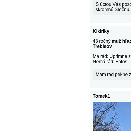
S úctou Vás poz
skromnú Slečnu, 
Kikiriky
43 ročný
muž hľad
Trebisov
Má rád: Uprimne 
Nemá rád: Falos
Mam rad pekne 
Tomek1