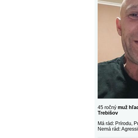
45 ročný
muž hľa
Trebišov
Má rád: Prírodu, P
Nemá rád: Agressi