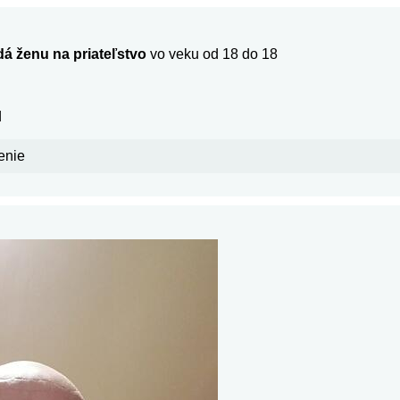
á ženu na priateľstvo
vo veku od 18 do 18
d
enie