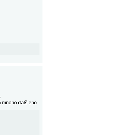
o
 a mnoho ďalšieho