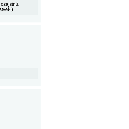
ozajstnú,
tve!-:)