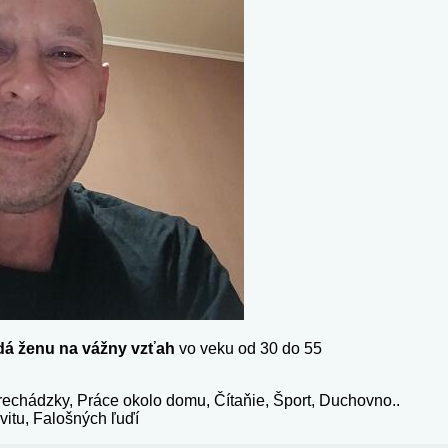
dá ženu na vážny vzťah
vo veku od 30 do 55
rechádzky, Práce okolo domu, Čítaňie, Šport, Duchovno..
vitu, Falošných ľuďí