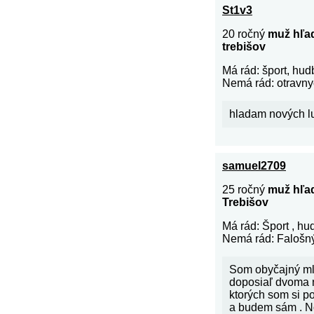
St1v3
20 ročný
muž hľad
trebišov
Má rád: šport, hudb
Nemá rád: otravny
hladam nových l
samuel2709
25 ročný
muž hľa
Trebišov
Má rád: Šport , hud
Nemá rád: Falošný
Som obyčajný ml
doposiaľ dvoma
ktorých som si p
a budem sám . No