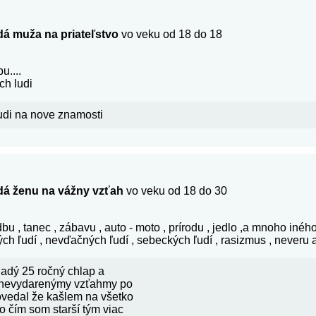
á muža na priateľstvo
vo veku od 18 do 18
u....
ch ludi
udi na nove znamosti
dá ženu na vážny vzťah
vo veku od 18 do 30
bu , tanec , zábavu , auto - moto , prírodu , jedlo ,a mnoho inéh
ch ľudí , nevďačných ľudí , sebeckých ľudí , rasizmus , neveru
adý 25 ročný chlap a
 nevydarenýmy vzťahmy po
ovedal že kašlem na všetko
 čím som starší tým viac