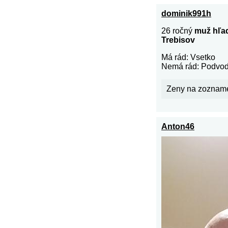
dominik991h
26 ročný
muž hľad
Trebisov
Má rád: Vsetko
Nemá rád: Podvo
Zeny na zoznam
Anton46