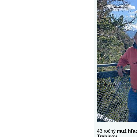
43 ročný
muž hľa
Trebisov