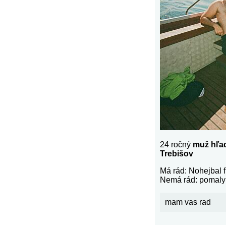
24 ročný
muž hľa
Trebišov
Má rád: Nohejbal f
Nemá rád: pomaly
mam vas rad