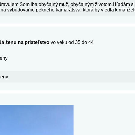
dravujem.Som iba obyčajný muž, obyčajným životom.Hľadám si 
na vybudovaňie pekného kamarátsva, ktorá by viedla k manžels
á ženu na priateľstvo
vo veku od 35 do 44
zeny
zeny