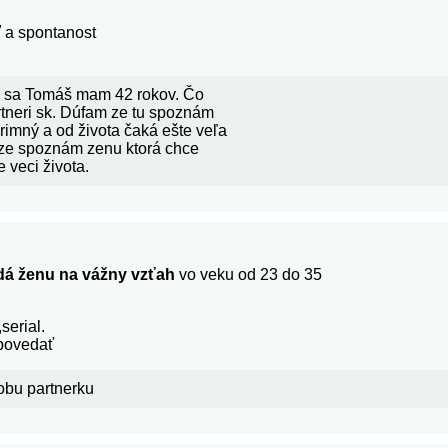
 a spontanost
 sa Tomáš mam 42 rokov. Čo
tneri sk. Dúfam ze tu spoznám
rimný a od života čaká ešte veľa
ze spoznám zenu ktorá chce
 veci života.
dá ženu na vážny vzťah
vo veku od 23 do 35
serial.
povedať
obu partnerku